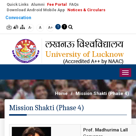
Quick Links
Alumni
Fee Portal
FAQs
Download Android Mobile App
Notices & Circulars
Convocation
A-
A
A+
T
T
Togg
navig
Home
/
Mission Shakti (Phase 4)
Mission Shakti (Phase 4)
Prof. Madhurima Lall