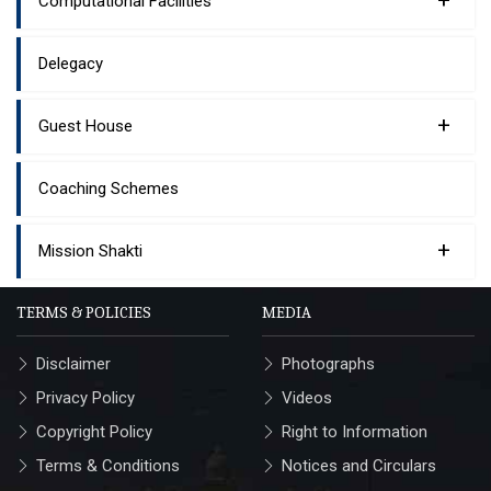
Computational Facilities
Delegacy
+
Guest House
Coaching Schemes
+
Mission Shakti
TERMS & POLICIES
MEDIA
Disclaimer
Photographs
Privacy Policy
Videos
Copyright Policy
Right to Information
Terms & Conditions
Notices and Circulars